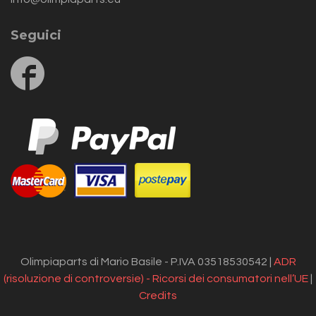
Seguici
Follow
us
on
Facebook
Olimpiaparts di Mario Basile - P.IVA 03518530542 |
ADR
(risoluzione di controversie) - Ricorsi dei consumatori nell’UE
|
Credits