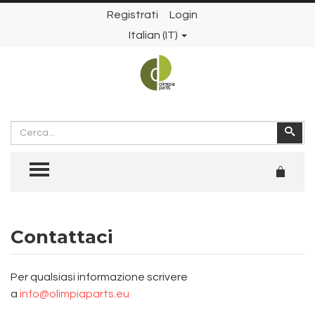
Registrati
Login
Italian (IT)
Cerca
Cer
TOGGLE MENU
Contattaci
Per qualsiasi informazione scrivere
a
info@olimpiaparts.eu