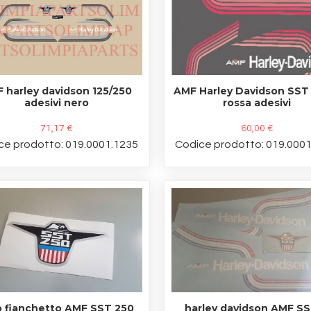
 harley davidson 125/250
AMF Harley Davidson SST
adesivi nero
rossa adesivi
71,17 €
60,00 €
ce prodotto: 019.0001.1235
Codice prodotto: 019.000
o fianchetto AMF SST 250
harley davidson AMF SS