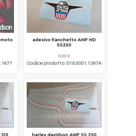
 moto
adesivo fianchetto AMF HD
SS250
6,60 €
1.1677
Codice prodotto: 019.0001.1397A
 125
harley davidson AMF SS 250