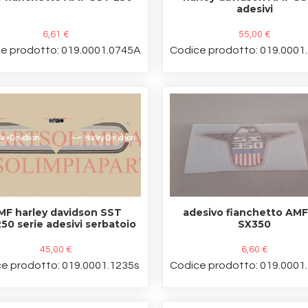
adesivi
6,61 €
55,00 €
e prodotto: 019.0001.0745A
Codice prodotto: 019.0001
MF harley davidson SST
adesivo fianchetto AM
250 serie adesivi serbatoio
SX350
45,00 €
6,60 €
e prodotto: 019.0001.1235s
Codice prodotto: 019.0001