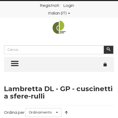
Registrati
Login
Italian (IT)
Cerca
Cer
TOGGLE MENU
Lambretta DL - GP - cuscinetti
a sfere-rulli
Ordina per
Ordinamento