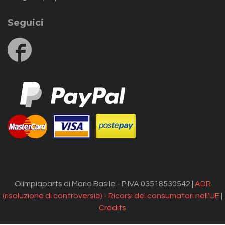
Seguici
Follow
us
on
Facebook
Olimpiaparts di Mario Basile - P.IVA 03518530542 |
ADR
(risoluzione di controversie) - Ricorsi dei consumatori nell’UE
|
Credits