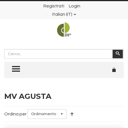
Registrati
Login
Italian (IT)
Cerca
Cer
TOGGLE MENU
MV AGUSTA
Ordina per
Ordinamento