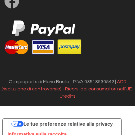
us
on
Facebook
Olimpiaparts di Mario Basile - P.IVA 03518530542 |
ADR
(risoluzione di controversie) - Ricorsi dei consumatori nell’UE
|
Credits
Le tue preferenze relative alla privacy
Informativa sulla raccolta