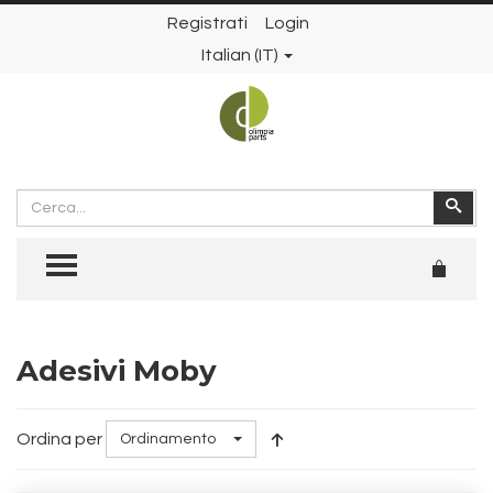
Registrati
Login
Italian (IT)
Cerca
Cer
TOGGLE MENU
Adesivi Moby
Ordina per
Ordinamento