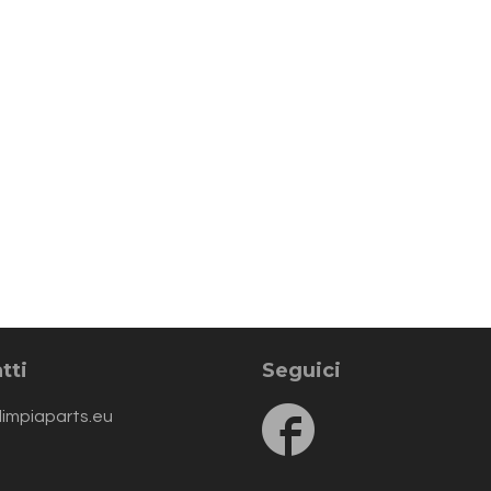
tti
Seguici
Follow
limpiaparts.eu
us
on