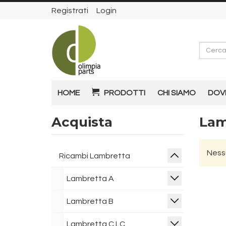
Registrati
Login
Cerca
HOME
PRODOTTI
CHI SIAMO
DOV
Acquista
Lam
Nessu
Ricambi Lambretta
Lambretta A
Lambretta B
Lambretta C LC