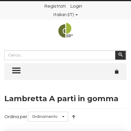
Registrati
Login
Italian (IT)
Cerca
Cer
TOGGLE MENU
Lambretta A parti in gomma
Ordina per
Ordinamento