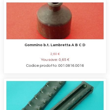
Gommino b.t. Lambretta A B C D
2,60 €
You save:
0,65 €
Codice prodotto: 001.0816.0016