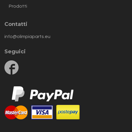
Prodotti
Contatti
info@olimpiaparts.eu
Seguici
Follow
us
on
Facebook