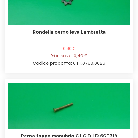
Rondella perno leva Lambretta
0,80 €
You save:
0,40 €
Codice prodotto: 011.0789.0026
Perno tappo manubrio C LC D LD 6ST319