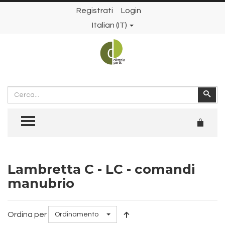
Registrati
Login
Italian (IT)
Cerca
Cer
TOGGLE MENU
Lambretta C - LC - comandi
manubrio
Ordina per
Ordinamento