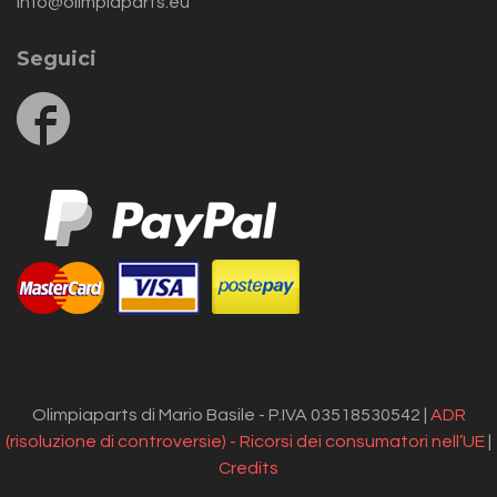
info@olimpiaparts.eu
Seguici
Follow
us
on
Facebook
Olimpiaparts di Mario Basile - P.IVA 03518530542 |
ADR
(risoluzione di controversie) - Ricorsi dei consumatori nell’UE
|
Credits