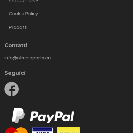
Privacy Policy
Cookie Policy
Prodotti
Contatti
info@olimpiaparts.eu
Seguici
Follow
us
on
Facebook