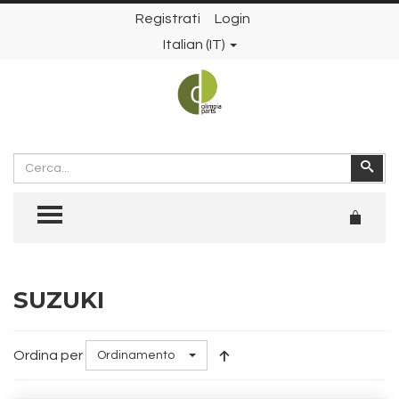
Registrati
Login
Italian (IT)
Cerca
Cer
TOGGLE MENU
SUZUKI
Ordina per
Ordinamento