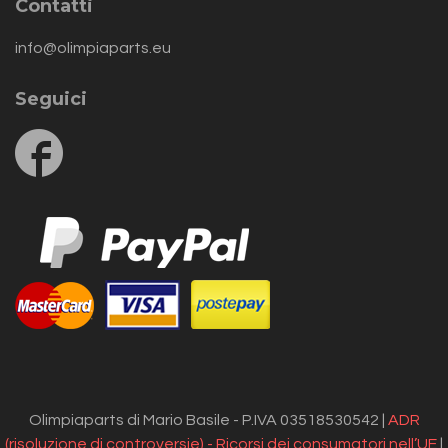
Contatti
info@olimpiaparts.eu
Seguici
Follow
us
on
Facebook
Olimpiaparts di Mario Basile - P.IVA 03518530542 |
ADR
(risoluzione di controversie) - Ricorsi dei consumatori nell’UE
|