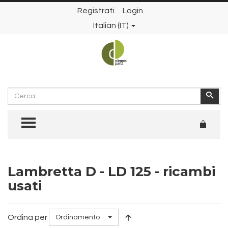
Registrati
Login
Italian (IT)
Cerca
Cer
TOGGLE MENU
Lambretta D - LD 125 - ricambi
usati
Ordina per
Ordinamento