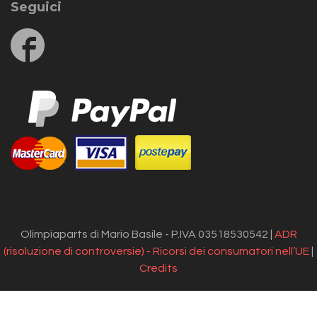
Seguici
Follow
us
on
Facebook
Olimpiaparts di Mario Basile - P.IVA 03518530542 |
ADR
(risoluzione di controversie) - Ricorsi dei consumatori nell’UE
|
Credits