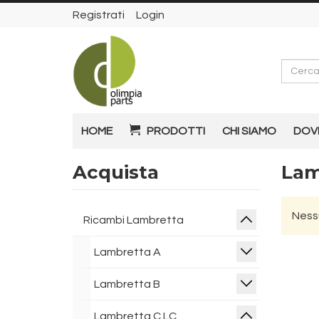
Registrati
Login
Cerca
HOME
PRODOTTI
CHI SIAMO
DOV
Acquista
Lam
Nessu
Ricambi Lambretta
Lambretta A
Lambretta B
Lambretta C LC