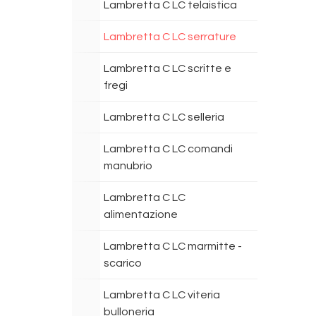
Lambretta C LC telaistica
Lambretta C LC serrature
Lambretta C LC scritte e
fregi
Lambretta C LC selleria
Lambretta C LC comandi
manubrio
Lambretta C LC
alimentazione
Lambretta C LC marmitte -
scarico
Lambretta C LC viteria
bulloneria