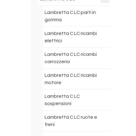
Lambretta C LC parti in
gomma
Lambretta C LC ricambi
elettrici
Lambretta C LC ricambi
carrozzeria
Lambretta C LC ricambi
motore
Lambretta C LC
sospensioni
Lambretta C LC ruote e
freni