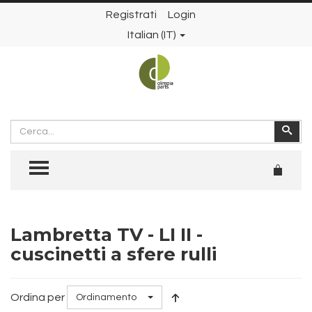
Registrati
Login
Italian (IT)
Cerca
Cer
TOGGLE MENU
Lambretta TV - LI II -
cuscinetti a sfere rulli
Ordina per
Ordinamento