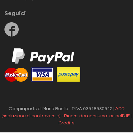
Seguici
Follow
us
on
Facebook
Olimpiaparts di Mario Basile - P.IVA 03518530542 |
ADR
(risoluzione di controversie) - Ricorsi dei consumatori nell’UE
|
Credits