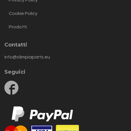
Privacy Policy
Cookie Policy
Prodotti
Contatti
info@olimpiaparts.eu
Seguici
Follow
us
on
Facebook