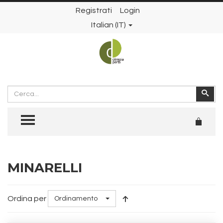
Registrati
Login
Italian (IT)
Cerca
Cer
TOGGLE MENU
MINARELLI
Ordina per
Ordinamento