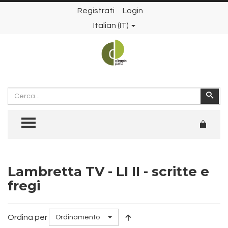
Registrati
Login
Italian (IT)
Cerca
Cer
TOGGLE MENU
Lambretta TV - LI II - scritte e
fregi
Ordina per
Ordinamento