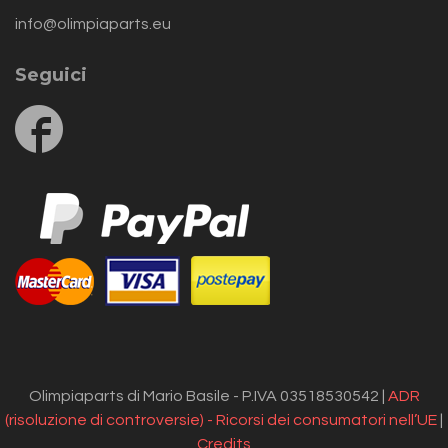
info@olimpiaparts.eu
Seguici
Follow
us
on
Facebook
Olimpiaparts di Mario Basile - P.IVA 03518530542 |
ADR
(risoluzione di controversie) - Ricorsi dei consumatori nell’UE
|
Credits