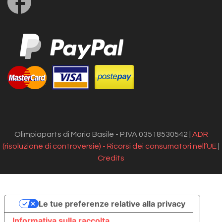
us
on
Facebook
Olimpiaparts di Mario Basile - P.IVA 03518530542 |
ADR
(risoluzione di controversie) - Ricorsi dei consumatori nell’UE
|
Credits
Le tue preferenze relative alla privacy
Informativa sulla raccolta