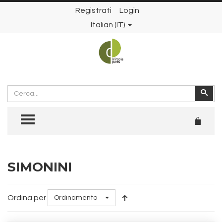
Registrati
Login
Italian (IT)
Cerca
Cer
TOGGLE MENU
SIMONINI
Ordina per
Ordinamento