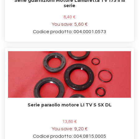
Serie guarnizioni Motore Lambretta TV 175 II III
serie
8,40 €
You save:
5,60 €
Codice prodotto: 004.0001.0573
Serie paraolio motore LI TV S SX DL
13,80 €
You save:
9,20 €
Codice prodotto: 004.0815.0005