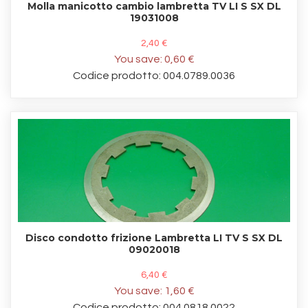
Molla manicotto cambio lambretta TV LI S SX DL
19031008
2,40 €
You save:
0,60 €
Codice prodotto: 004.0789.0036
Disco condotto frizione Lambretta LI TV S SX DL
09020018
6,40 €
You save:
1,60 €
Codice prodotto: 004.0818.0022