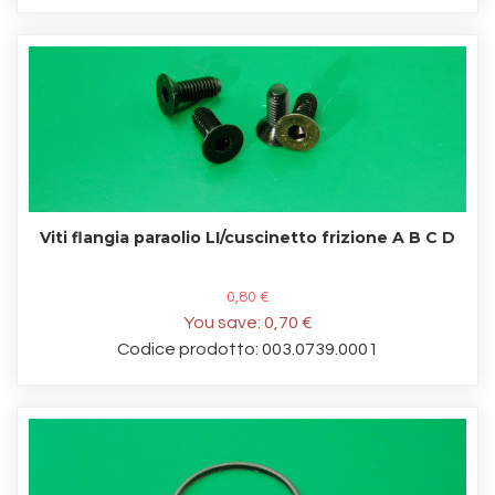
Viti flangia paraolio LI/cuscinetto frizione A B C D
0,80 €
You save:
0,70 €
Codice prodotto: 003.0739.0001