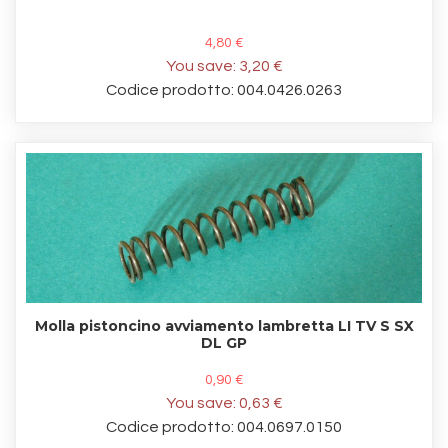
4,80 €
You save:
3,20 €
Codice prodotto: 004.0426.0263
Molla pistoncino avviamento lambretta LI TV S SX
DL GP
0,90 €
You save:
0,63 €
Codice prodotto: 004.0697.0150