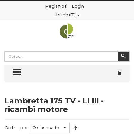
Registrati
Login
Italian (IT)
Cerca
Cer
TOGGLE MENU
Lambretta 175 TV - LI III -
ricambi motore
Ordina per
Ordinamento