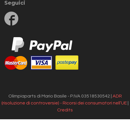
Seguici
Follow
us
on
Facebook
Olimpiaparts di Mario Basile - P.IVA 03518530542 |
ADR
(risoluzione di controversie) - Ricorsi dei consumatori nell’UE
|
Credits