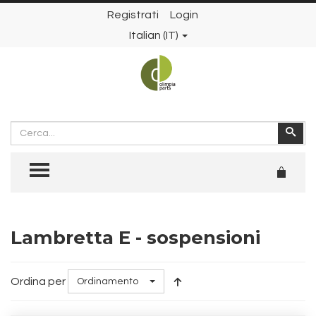
Registrati
Login
Italian (IT)
Cerca
Cer
TOGGLE MENU
Lambretta E - sospensioni
Ordina per
Ordinamento