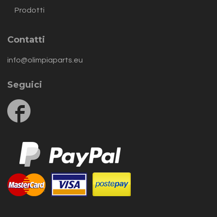
Prodotti
Contatti
info@olimpiaparts.eu
Seguici
Follow
us
on
Facebook