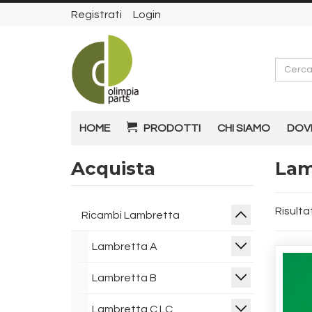
Registrati
Login
Cerca
HOME
PRODOTTI
CHI SIAMO
DOV
Acquista
Lamb
Risultat
Ricambi Lambretta
Lambretta A
Lambretta B
Lambretta C LC