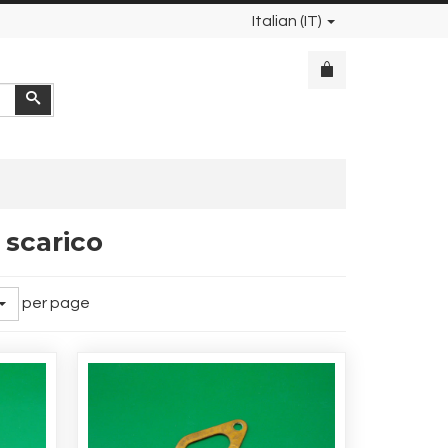
Italian (IT)
Cerca
 scarico
per page