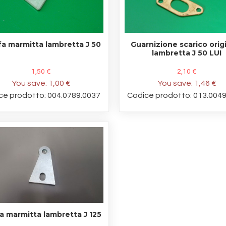
fa marmitta lambretta J 50
Guarnizione scarico orig
lambretta J 50 LUI
1,50 €
2,10 €
You save:
1,00 €
You save:
1,46 €
ce prodotto: 004.0789.0037
Codice prodotto: 013.004
a marmitta lambretta J 125