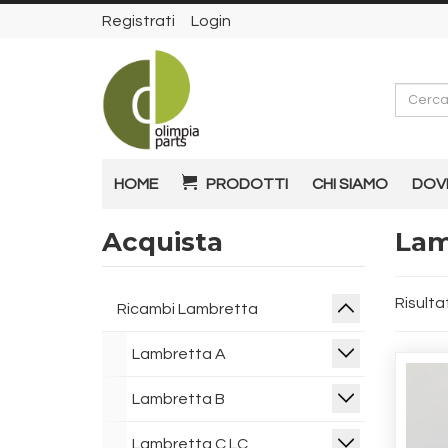
Registrati
Login
Cerca
HOME
PRODOTTI
CHI SIAMO
DOV
Acquista
Lam
Risultat
Ricambi Lambretta
Lambretta A
Lambretta B
Lambretta C LC