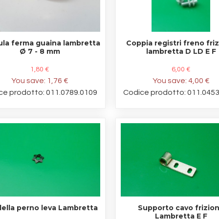
la ferma guaina lambretta
Coppia registri freno fri
Ø 7 - 8 mm
lambretta D LD E F
1,80 €
6,00 €
You save:
1,76 €
You save:
4,00 €
ce prodotto: 011.0789.0109
Codice prodotto: 011.045
ella perno leva Lambretta
Supporto cavo frizio
Lambretta E F