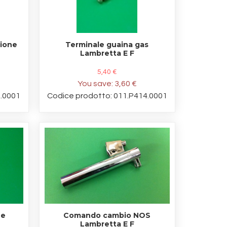
zione
Terminale guaina gas
Lambretta E F
5,40 €
You save:
3,60 €
3.0001
Codice prodotto: 011.P414.0001
ne
Comando cambio NOS
Lambretta E F