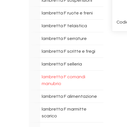
lambretta F sospensioni
lambretta F ruote e freni
Codi
lambretta F telaistica
lambretta F serrature
lambretta F scritte e fregi
lambretta F selleria
lambretta F comandi
manubrio
lambretta F alimentazione
lambretta F marmitte
scarico