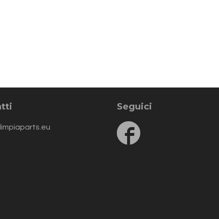
tti
Seguici
Follow
limpiaparts.eu
us
on
Facebook