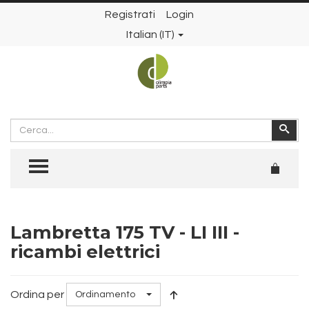
Registrati
Login
Italian (IT)
Cerca
Cer
TOGGLE MENU
Lambretta 175 TV - LI III -
ricambi elettrici
Ordina per
Ordinamento