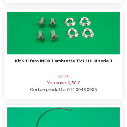
Kit viti faro INOX Lambretta TV LI I II III serie J
2,00 €
You save:
0,50 €
Codice prodotto: 014.0048.0005