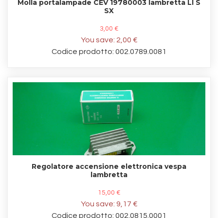
Molla portalampade CEV 19780003 lambretta LI S
SX
3,00 €
You save:
2,00 €
Codice prodotto: 002.0789.0081
Regolatore accensione elettronica vespa
lambretta
15,00 €
You save:
9,17 €
Codice prodotto: 002.0815.0001